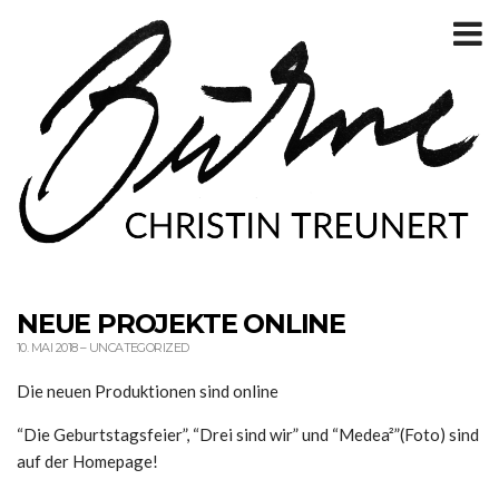
T
m
NEUE PROJEKTE ONLINE
10. MAI 2018
–
UNCATEGORIZED
Die neuen Produktionen sind online
“Die Geburtstagsfeier”, “Drei sind wir” und “Medea²”(Foto) sind
auf der Homepage!