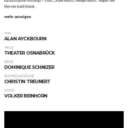
katastrophal misslingt – statt „Stille Nacht, heilige Nacht“ liegen die
Nerven bald blank.
mehr anzeigen
VON
ALAN AYCKBOURN
HAUS
THEATER OSNABRÜCK
REGIE
DOMINIQUE SCHNIZER
BÜHNE & KOSTÜME
CHRISTIN TREUNERT
FOTOS
VOLKER BEINHORN