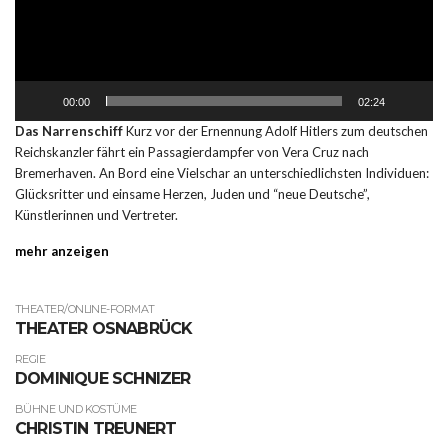
00:00
02:24
Das Narrenschiff
Kurz vor der Ernennung Adolf Hitlers zum deutschen
Reichskanzler fährt ein Passagierdampfer von Vera Cruz nach
Bremerhaven. An Bord eine Vielschar an unterschiedlichsten Individuen:
Glücksritter und einsame Herzen, Juden und “neue Deutsche”,
Künstlerinnen und Vertreter.
mehr anzeigen
THEATER/ONLINE-FORMAT
THEATER OSNABRÜCK
REGIE
DOMINIQUE SCHNIZER
BÜHNE UND KOSTÜME
CHRISTIN TREUNERT