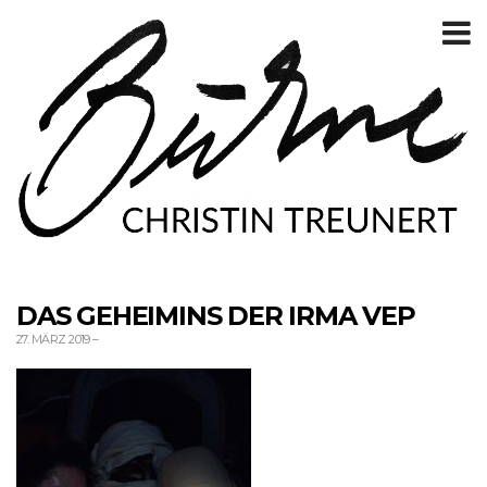
T
m
DAS GEHEIMINS DER IRMA VEP
27. MÄRZ 2019
–