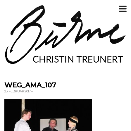
T
m
WEG_AMA_107
23. FEBRUAR 2017
–