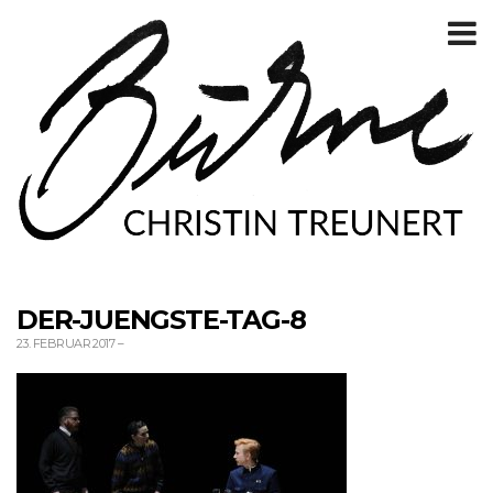
T
m
DER-JUENGSTE-TAG-8
23. FEBRUAR 2017
–