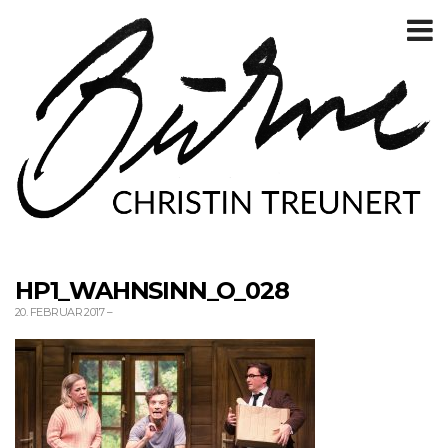
T
m
HP1_WAHNSINN_O_028
20. FEBRUAR 2017
–