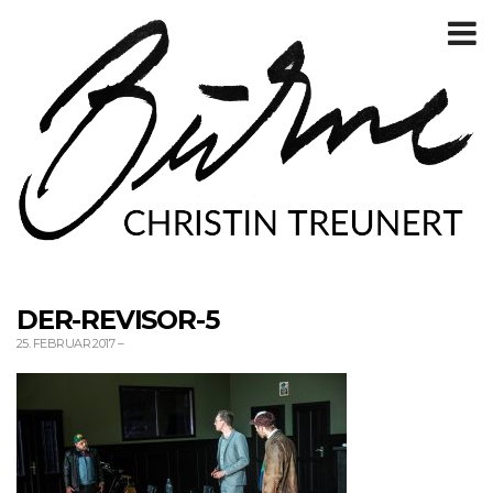
T
m
DER-REVISOR-5
25. FEBRUAR 2017
–