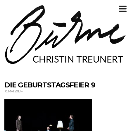
T
m
DIE GEBURTSTAGSFEIER 9
10. MAI 2018
–