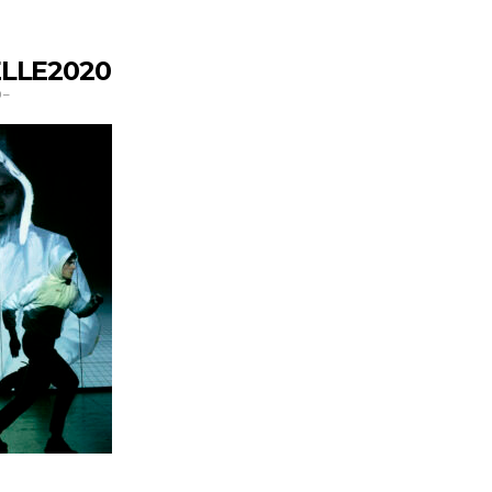
LLE2020
0
–