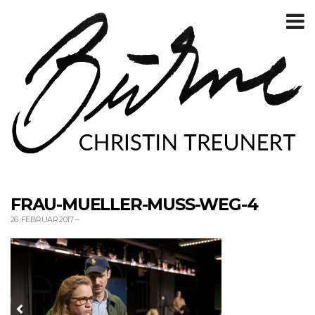
T
m
FRAU-MUELLER-MUSS-WEG-4
26. FEBRUAR 2017
–