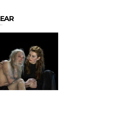
LEAR
0
–