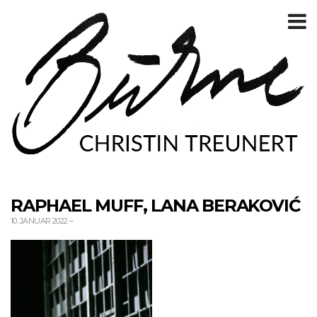
T
m
RAPHAEL MUFF, LANA BERAKOVIĆ
10. JANUAR 2022
–