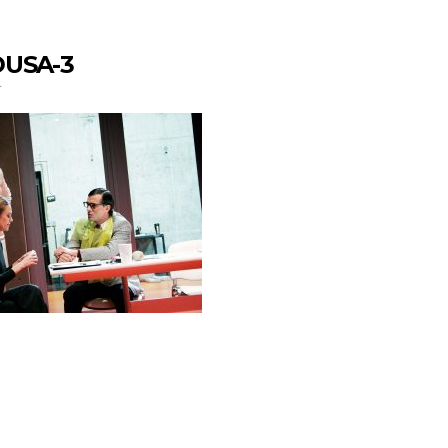
USA-3
–