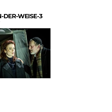
-DER-WEISE-3
–