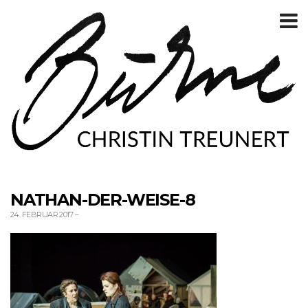
T
m
NATHAN-DER-WEISE-8
24. FEBRUAR 2017
–