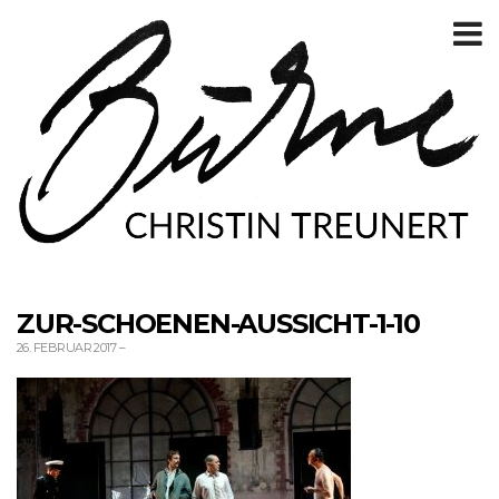
T
m
ZUR-SCHOENEN-AUSSICHT-1-10
26. FEBRUAR 2017
–