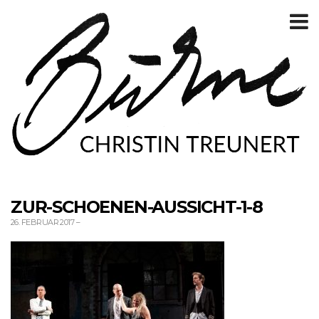
T
m
ZUR-SCHOENEN-AUSSICHT-1-8
26. FEBRUAR 2017
–